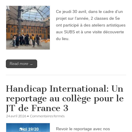
2
classes
Ce jeudi 30 avril, dans le cadre d’un
de
5e
projet sur l’année, 2 classes de 5e
aux
ont participé à des ateliers artistiques
SUBS
à
aux SUBS et à une visite découverte
Lyon
du lieu.
Read more →
Handicap International: Un
reportage au collège pour le
JT de France 3
sur
24 avril 2026
•
Commentaires fermés
Handicap
International:
Revoir le reportage avec nos
Un