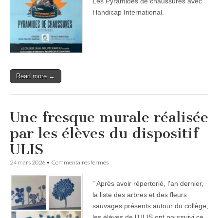
Les Pyramides de chaussures avec
Handicap International.
Read more →
Une fresque murale réalisée
par les élèves du dispositif
ULIS
sur
24 mars 2026
•
Commentaires fermés
Une
fresque
” Après avoir répertorié, l’an dernier,
murale
réalisée
la liste des arbres et des fleurs
par
sauvages présents autour du collège,
les
élèves
les élèves de l’ULIS ont poursuivi ce