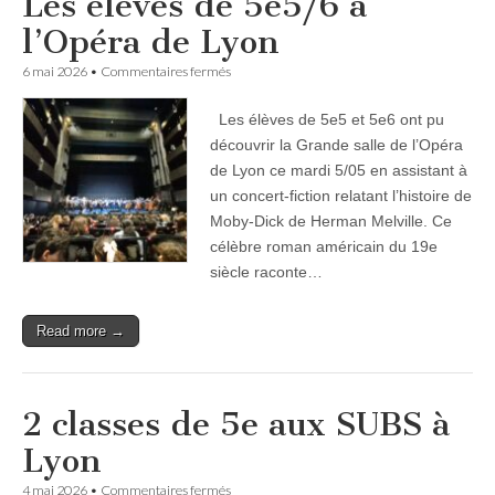
Les élèves de 5e5/6 à
l’Opéra de Lyon
sur
6 mai 2026
•
Commentaires fermés
Les
élèves
Les élèves de 5e5 et 5e6 ont pu
de
5e5/6
découvrir la Grande salle de l’Opéra
à
de Lyon ce mardi 5/05 en assistant à
l’Opéra
de
un concert-fiction relatant l’histoire de
Lyon
Moby-Dick de Herman Melville. Ce
célèbre roman américain du 19e
siècle raconte…
Read more →
2 classes de 5e aux SUBS à
Lyon
sur
4 mai 2026
•
Commentaires fermés