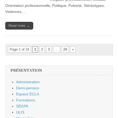
Orientation professionnelle, Politique, Puberté, Stéréotypes,
Violences,…
Read more →
Page 1 of 24
1
2
3
…
24
»
PRÉSENTATION
Administration
Demi-pension
Espace ECLA
Formations
SEGPA
ULIS