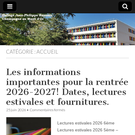
Panneau de gestion des cookies
Collège
Le site du
collège
Jean-
Jean-
Philippe
Rameau à
Champagne
CATÉGORIE :
ACCUEIL
Philippe
au Mont
d'or
Rameau
Les informations
importantes pour la rentrée
2026-2027! Dates, lectures
estivales et fournitures.
sur
25 juin 2026
•
Commentaires fermés
Les
informations
Lectures estivales 2026 6ème
importantes
pour
Lectures estivales 2026 5ème –
la