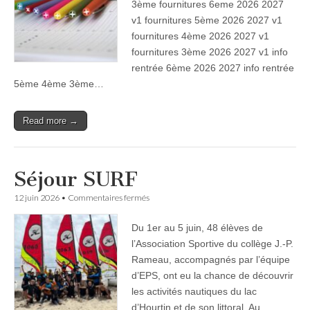
3ème fournitures 6eme 2026 2027
rentrée
2026-
v1 fournitures 5ème 2026 2027 v1
2027!
fournitures 4ème 2026 2027 v1
Dates,
fournitures 3ème 2026 2027 v1 info
lectures
estivales
rentrée 6ème 2026 2027 info rentrée
et
5ème 4ème 3ème…
fournitures.
Read more →
Séjour SURF
sur
12 juin 2026
•
Commentaires fermés
Séjour
SURF
Du 1er au 5 juin, 48 élèves de
l’Association Sportive du collège J.-P.
Rameau, accompagnés par l’équipe
d’EPS, ont eu la chance de découvrir
les activités nautiques du lac
d’Hourtin et de son littoral. Au