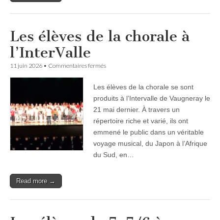
Les élèves de la chorale à
l’InterValle
sur
11 juin 2026
•
Commentaires fermés
Les
élèves
Les élèves de la chorale se sont
de
la
produits à l’Intervalle de Vaugneray le
chorale
21 mai dernier. À travers un
à
l’InterValle
répertoire riche et varié, ils ont
emmené le public dans un véritable
voyage musical, du Japon à l’Afrique
du Sud, en…
Read more →