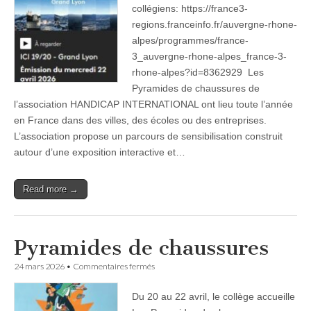
reportage
collégiens: https://france3-
au
regions.franceinfo.fr/auvergne-rhone-
collège
pour
alpes/programmes/france-
le
3_auvergne-rhone-alpes_france-3-
JT
rhone-alpes?id=8362929 Les
de
France
Pyramides de chaussures de
3
l’association HANDICAP INTERNATIONAL ont lieu toute l’année
en France dans des villes, des écoles ou des entreprises.
L’association propose un parcours de sensibilisation construit
autour d’une exposition interactive et…
Read more →
Pyramides de chaussures
sur
24 mars 2026
•
Commentaires fermés
Pyramides
de
Du 20 au 22 avril, le collège accueille
chaussures