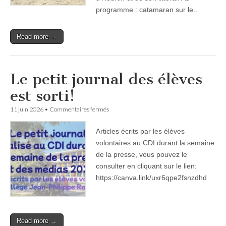
programme : catamaran sur le…
Read more →
Le petit journal des élèves
est sorti!
sur
11 juin 2026
•
Commentaires fermés
Le
petit
Articles écrits par les élèves
journal
des
volontaires au CDI durant la semaine
élèves
de la presse, vous pouvez le
est
sorti!
consulter en cliquant sur le lien:
https://canva.link/uxr6qpe2fsnzdhd
Read more →