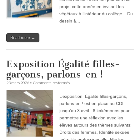
du
projet cette année en invitant les
dispositif
végétaux à l’intérieur du collège. Du
ULIS
dessin à…
Read more →
Exposition Égalité filles-
garçons, parlons-en !
sur
23 mars 2026
•
Commentaires fermés
Exposition
Égalité
L’exposition Égalité filles-garçons,
filles-
garçons,
parlons-en ! est en place au CDI
parlons-
jusqu’au 3 avril. 6 kakémonos pour
en
!
permettre une réflexion avec les
élèves autours des thèmes suivants:
Droits des femmes, Identité sexuée,
Inégalité professionnelle, Médias,