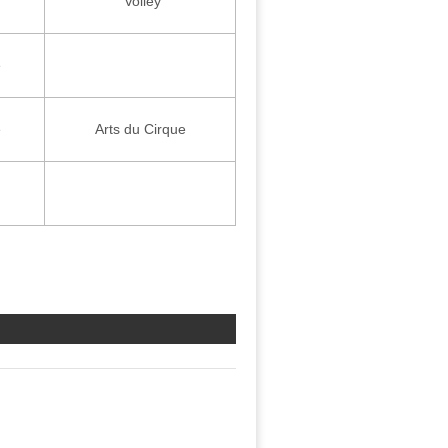
Volley
e
e
Arts du Cirque