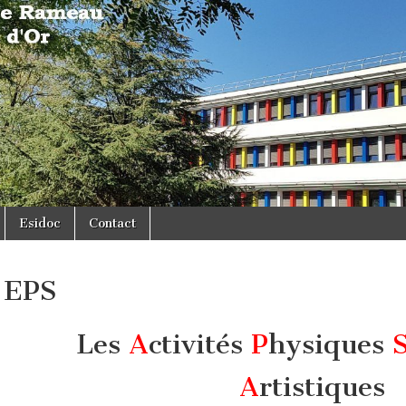
Esidoc
Contact
EPS
Les
A
ctivités
P
hysiques
A
rtistiques