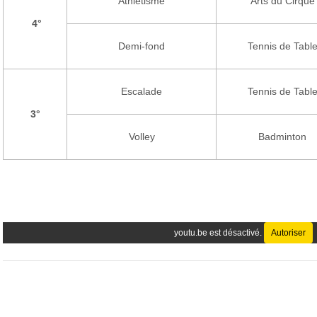
Athlétisme
Arts du Cirque
4°
Demi-fond
Tennis de Tabl
Escalade
Tennis de Tabl
3°
Volley
Badminton
youtu.be est désactivé.
Autoriser